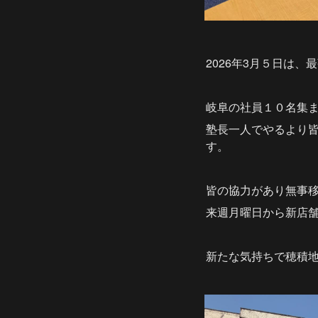
2026年3月５日は
岐阜の社員１０名集
塾長一人でやるより
す。
皆の協力があり無事
来週月曜日から新店
新たな気持ちで穂積地