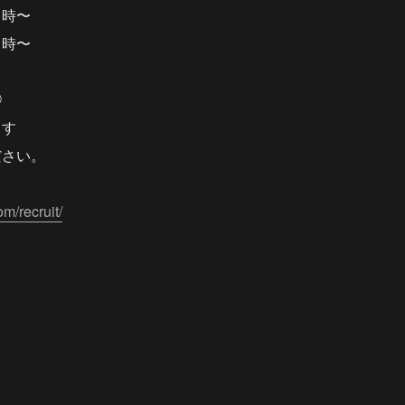
４時〜
４時〜
◯
ます
ださい。
om/recruit/