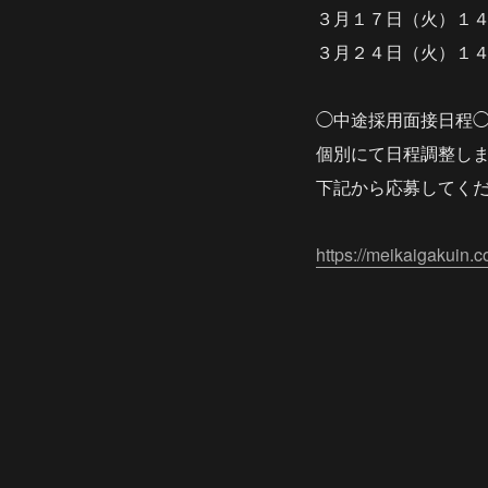
３月１７日（火）１
３月２４日（火）１
◯中途採用面接日程
個別にて日程調整し
下記から応募してく
https://meikaigakuin.c