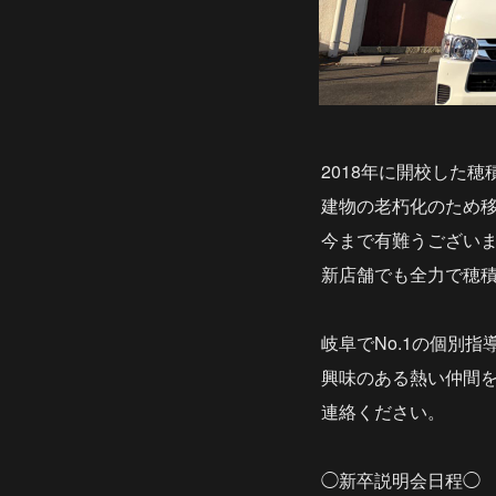
2018年に開校した
建物の老朽化のため
今まで有難うござい
新店舗でも全力で穂
岐阜でNo.1の個別指
興味のある熱い仲間
連絡ください。
◯新卒説明会日程◯