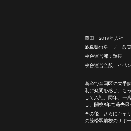
藤田　2019年入社
岐阜県出身　／　教
校舎運営部：塾長
校舎運営全般、イベ
新卒で全国区の大手
制に疑問を感じ、もっ
して入社。同年、一
し、開校8年で過去最
その後、さらにキャ
の笠松駅前校のサポ