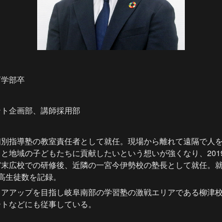
育学部卒
ント企画部、講師採用部
個別指導塾の教室責任者として就任。現場から離れて遠隔で人
と地域の子どもたちに貢献したいという想いが強くなり、201
宮末広校での研修後、近隣の一宮今伊勢校の塾長として就任。
高生徒数を記録。
リアアップを目指し岐阜南部の学習塾の激戦エリアである柳津
ートなどにも従事している。