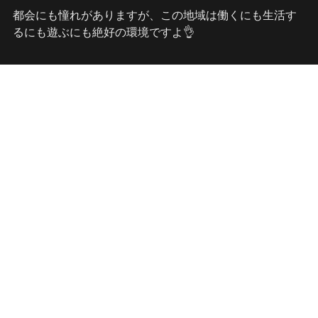
都会にも憧れがありますが、この地域は働くにも生活す
るにも遊ぶにも絶好の環境ですよ👌
私たちと一緒に働きませんか？
エントリーお待ちしています！
採用活動に関するお問い合わせ　
jinji■meikaigakuin.com　　■を@に変えてください。

　※就活生以外のお問い合わせはご遠慮ください。